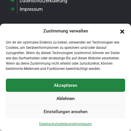
Datenschutzerklaerung
Impressum
Zustimmung verwalten
Login
Um dir ein optimales Erlebnis zu bieten, verwenden wir Technologien wie
Cookies, um Geräteinformationen zu speichern und/oder darauf
zuzugreifen. Wenn du diesen Technologien zustimmst, können wir Daten
YouTube
wie das Surfverhalten oder eindeutige IDs auf dieser Website verarbeiten.
Wenn du deine Zustimmung nicht erteilst oder zurückziehst, können
bestimmte Merkmale und Funktionen beeinträchtigt werden.
Akzeptieren
Copyright © 1995 - 2025 Förderverein Aus- und
Weiterbildung im Tischlerhandwerk e.V.. All Right Reserved.
Ablehnen
Einstellungen ansehen
Datenschutzerklärung
Impressum