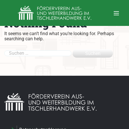
Nothing Found
It seems we can’t find what you’re looking for. Perhaps
searching can help.
S
u
c
h
e
n
n
a
c
h
: