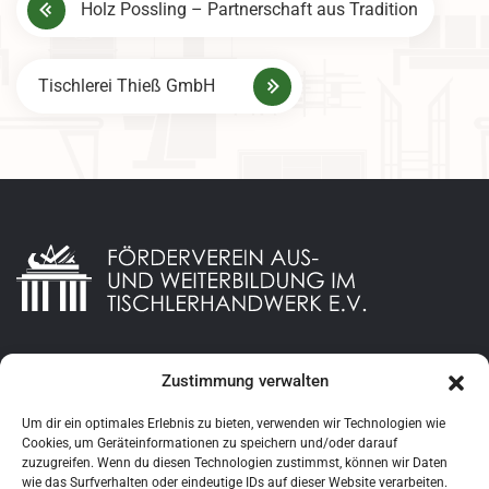
Holz Possling – Partnerschaft aus Tradition
e
i
Tischlerei Thieß GmbH
t
r
a
g
s
n
a
Zustimmung verwalten
Datenschutzerklaerung
v
Impressum
i
Um dir ein optimales Erlebnis zu bieten, verwenden wir Technologien wie
Cookies, um Geräteinformationen zu speichern und/oder darauf
zuzugreifen. Wenn du diesen Technologien zustimmst, können wir Daten
g
wie das Surfverhalten oder eindeutige IDs auf dieser Website verarbeiten.