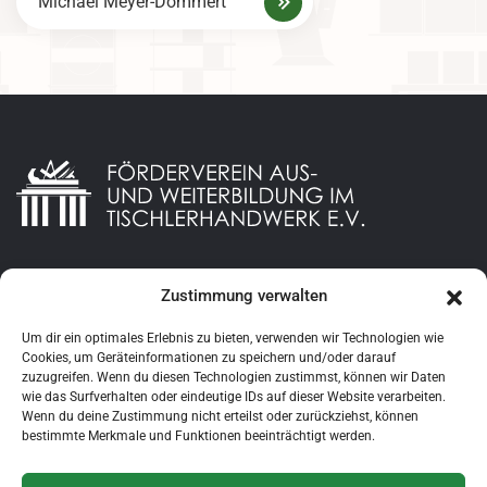
Michael Meyer-Dommert
t
r
a
g
s
n
a
Zustimmung verwalten
Datenschutzerklaerung
v
Impressum
Um dir ein optimales Erlebnis zu bieten, verwenden wir Technologien wie
i
Cookies, um Geräteinformationen zu speichern und/oder darauf
zuzugreifen. Wenn du diesen Technologien zustimmst, können wir Daten
g
wie das Surfverhalten oder eindeutige IDs auf dieser Website verarbeiten.
Login
Wenn du deine Zustimmung nicht erteilst oder zurückziehst, können
a
bestimmte Merkmale und Funktionen beeinträchtigt werden.
t