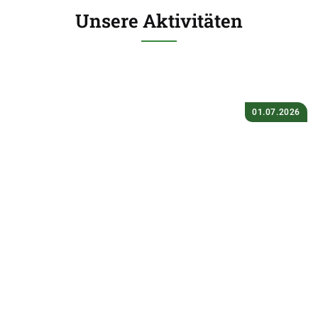
Unsere Aktivitäten
01.07.2026
Tag der offenen Tür – Max-Bill-
Schule – 04.07.2026
Weiterlesen
›