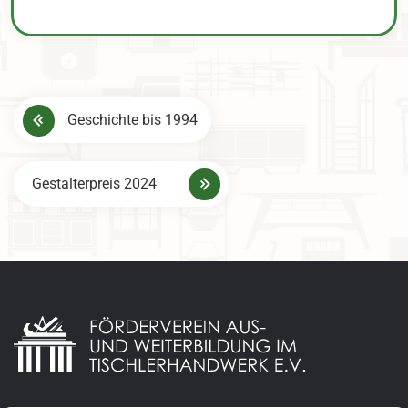
B
Geschichte bis 1994
e
i
Gestalterpreis 2024
t
r
a
g
s
n
a