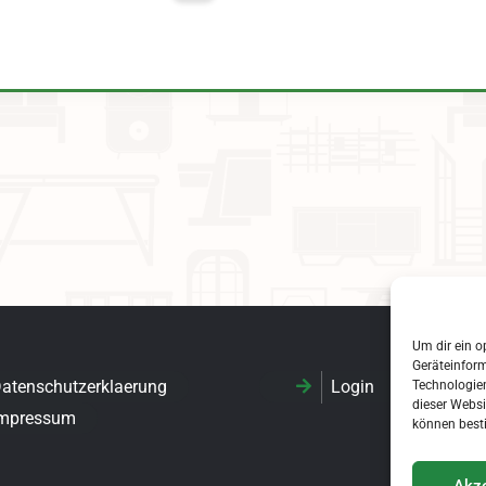
Um dir ein o
Geräteinfor
atenschutzerklaerung
Login
Technologien
dieser Websi
mpressum
können best
Akze