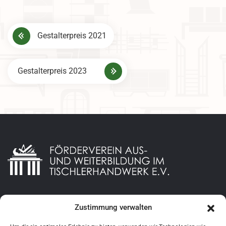
B
Gestalterpreis 2021
e
i
Gestalterpreis 2023
t
r
a
g
s
n
a
Zustimmung verwalten
Datenschutzerklaerung
v
Impressum