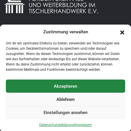
s
n
a
Zustimmung verwalten
Datenschutzerklaerung
v
Impressum
i
Um dir ein optimales Erlebnis zu bieten, verwenden wir Technologien wie
Cookies, um Geräteinformationen zu speichern und/oder darauf
zuzugreifen. Wenn du diesen Technologien zustimmst, können wir Daten
g
wie das Surfverhalten oder eindeutige IDs auf dieser Website verarbeiten.
Login
Wenn du deine Zustimmung nicht erteilst oder zurückziehst, können
a
bestimmte Merkmale und Funktionen beeinträchtigt werden.
t
YouTube
Akzeptieren
i
Ablehnen
o
n
Einstellungen ansehen
Copyright © 1995 - 2025 Förderverein Aus- und
Weiterbildung im Tischlerhandwerk e.V.. All Right Reserved.
Datenschutzerklärung
Impressum