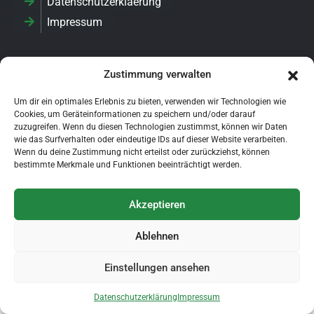
Datenschutzerklaerung
Impressum
Zustimmung verwalten
Login
Um dir ein optimales Erlebnis zu bieten, verwenden wir Technologien wie
Cookies, um Geräteinformationen zu speichern und/oder darauf
zuzugreifen. Wenn du diesen Technologien zustimmst, können wir Daten
YouTube
wie das Surfverhalten oder eindeutige IDs auf dieser Website verarbeiten.
Wenn du deine Zustimmung nicht erteilst oder zurückziehst, können
bestimmte Merkmale und Funktionen beeinträchtigt werden.
Akzeptieren
Copyright © 1995 - 2025 Förderverein Aus- und
Weiterbildung im Tischlerhandwerk e.V.. All Right Reserved.
Ablehnen
Einstellungen ansehen
Datenschutzerklärung
Impressum