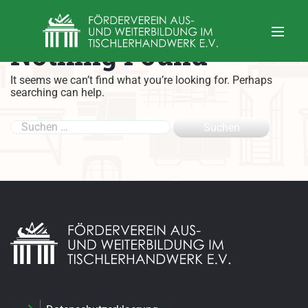
Nothing Found
It seems we can’t find what you’re looking for. Perhaps
searching can help.
S
u
c
h
e
n
n
a
c
h
: